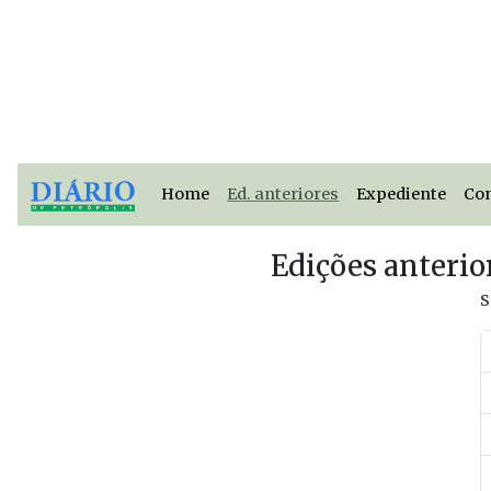
Home
Ed. anteriores
Expediente
Co
Edições anterio
S