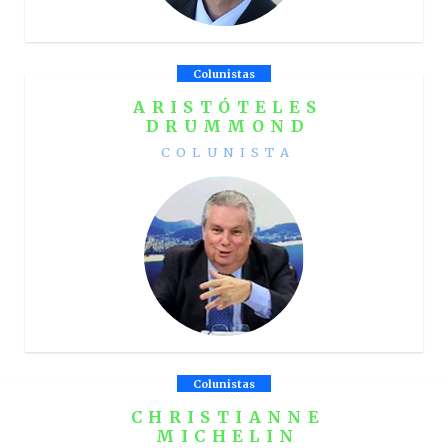
Colunistas
ARISTÓTELES
DRUMMOND
COLUNISTA
Colunistas
CHRISTIANNE
MICHELIN