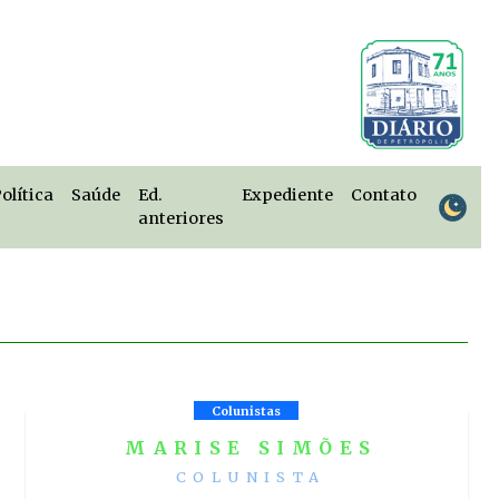
olítica
Saúde
Ed.
Expediente
Contato
anteriores
Colunistas
MARISE SIMÕES
COLUNISTA