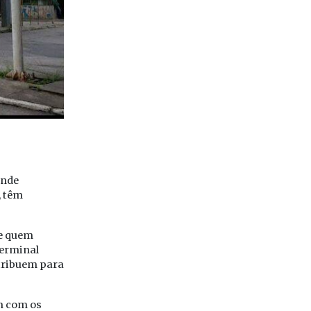
ande
, têm
re quem
terminal
tribuem para
m com os