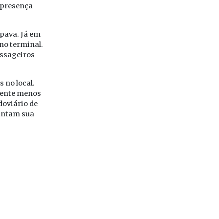
 presença
ipava. Já em
no terminal.
assageiros
 no local.
biente menos
doviário de
rantam sua