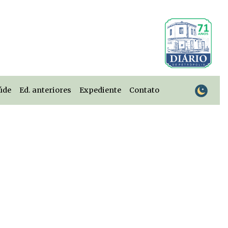
úde
Ed. anteriores
Expediente
Contato