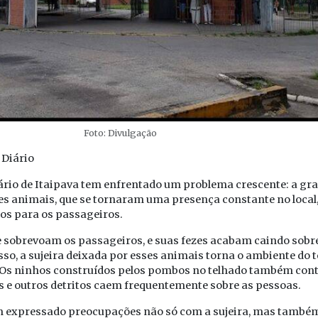
Foto: Divulgação
 Diário
rio de Itaipava tem enfrentado um problema crescente: a gr
s animais, que se tornaram uma presença constante no local
os para os passageiros.
sobrevoam os passageiros, e suas fezes acabam caindo sob
sso, a sujeira deixada por esses animais torna o ambiente do 
. Os ninhos construídos pelos pombos no telhado também con
s e outros detritos caem frequentemente sobre as pessoas.
êm expressado preocupações não só com a sujeira, mas també