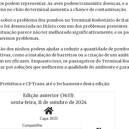
os podem representar. As aves podem transmitir doenças, e a
ens no chão do terminal aumenta a chance de contaminação.
to sobre o problema dos pombos no Terminal Rodoviário de Ita
ão foi denunciada no Diário com um dos problemas presentes 
situação parece não ter melhorado significativamente, e os p
 mesmos problemas.
ção dos ninhos podem ajudar a reduzir a quantidade de pombos
tivas, como a instalação de barreiras ou a criação de um am
m ser eficazes. Enquanto isso, os passageiros do Terminal Ro
ar por soluções que melhorem a qualidade do ambiente e ga
Prefeitura e CPTrans até o fechamento desta edição.
Edição anterior (3633):
sexta-feira, 11 de outubro de 2024
Capa 3633
Compartilhe: